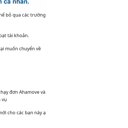
thể bỏ qua các trường
oạt tài khoản.
tại muốn chuyển về
 chạy đơn Ahamove và
h vụ
mới cho các bạn này ạ