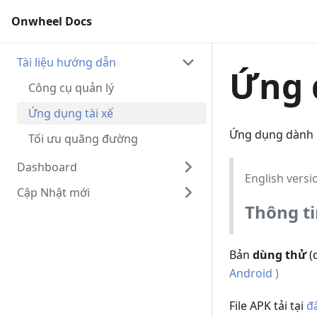
Onwheel Docs
Tài liệu hướng dẫn
Ứng 
Công cụ quản lý
Ứng dụng tài xế
Ứng dụng dành r
Tối ưu quãng đường
Dashboard
English vers
Cập Nhật mới
Công cụ quản lý
Thông ti
Cập nhật tháng 03
Bản
dùng thử
(
Android )
File APK tải tại
đ