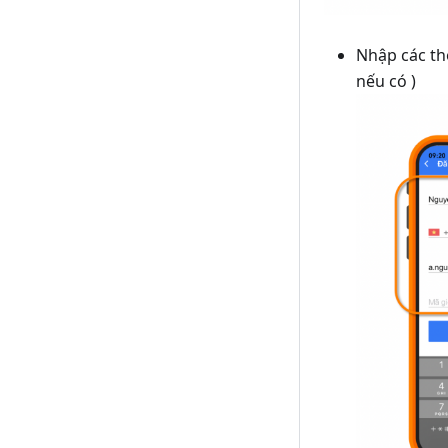
Nhập các thô
nếu có )