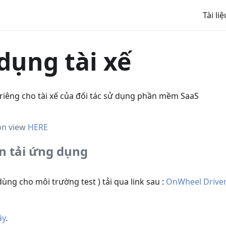
Tài liệ
dụng tài xế
iêng cho tài xế của đối tác sử dụng phần mềm SaaS
ion view
HERE
n tải ứng dụng
dùng cho môi trường test ) tải qua link sau :
OnWheel Driver 
ây
.